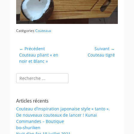
Catégories
Couteaux
Navigation
← Précédent
Suivant →
Article
Article
Couteau pliant « en
Couteau tigré
de
précédent :
suivant :
noir et Blanc »
l’article
Rechercher :
Articles récents
Couteau d’inspiration japonaise style « tanto ».
De nouveaux couteaux de lancer ! Kunai
Commandes – Boutique
bo-shuriken
Nuit d’en fer 18 juillet 2021