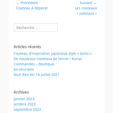
Navigation
← Précédent
Suivant →
Article
Article
Couteau à dépecer
Les couteaux
de
précédent :
suivant :
« jumeaux »
l’article
Rechercher :
Articles récents
Couteau d’inspiration japonaise style « tanto ».
De nouveaux couteaux de lancer ! Kunai
Commandes – Boutique
bo-shuriken
Nuit d’en fer 18 juillet 2021
Archives
janvier 2023
octobre 2022
septembre 2022