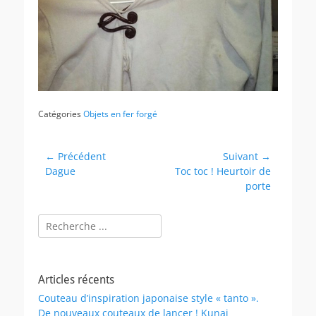
Catégories
Objets en fer forgé
Navigation
← Précédent
Suivant →
Article
Article
Dague
Toc toc ! Heurtoir de
de
précédent :
suivant :
porte
l’article
Rechercher :
Articles récents
Couteau d’inspiration japonaise style « tanto ».
De nouveaux couteaux de lancer ! Kunai